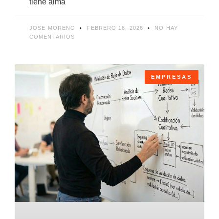
tiene alma
JOSE MORENO
FEBRERO 18, 2026
NO HAY
COMENTARIOS
EMPRESAS