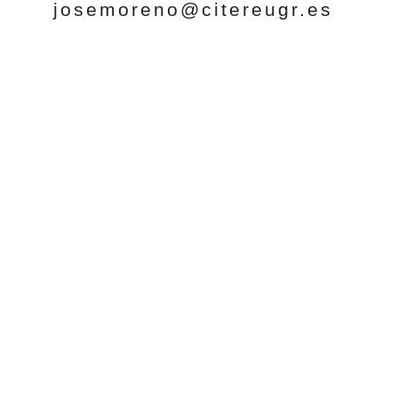
josemoreno@citereugr.es