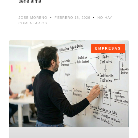
tiene alma
JOSE MORENO
FEBRERO 18, 2026
NO HAY
COMENTARIOS
EMPRESAS